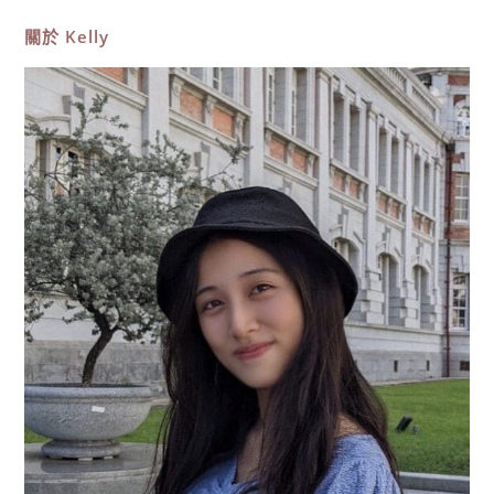
跳
島
關於
Kelly
3
大
推
薦，
澎
湖
南
方
四
島、
薰
衣
草
森
林
潛
水、
珍
貴
藍
洞、
東
吉
嶼
秘
境！〉
中