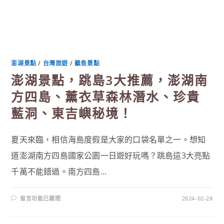
澎湖景點
/
台灣旅遊
/
離島景點
澎湖景點，跳島3大推薦，澎湖南
方四島、薰衣草森林潛水、珍貴
藍洞、東吉嶼秘境！
夏天來臨，相信海島度假是大家的口袋名單之一。想知
道澎湖南方四島國家公園一日遊好玩嗎？跳島這3大亮點
千萬不能錯過。南方四島...
在
留言功能已關閉
2024-02-28
〈澎
湖
景
點，