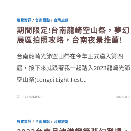
台
灣
設
計
展
展覽資訊
/
台南景點
/
台灣旅遊
攻
略：
期間限定!台南龍崎空山祭，夢幻
新
北
鶯
展區拍照攻略，台南夜景推薦!
歌
5
大
展
台南龍崎光節空山祭在今年正式邁入第四
區
亮
點
屆，接下來就跟著我一起踏入2023龍崎光節
及
交
通
空山祭(Longci Light Fest...
資
訊
懶
人
包〉
1 COMMENT
2023-01-
中
展覽資訊
/
台南景點
/
台灣旅遊