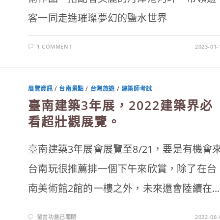
客一同走進璀璨夢幻的鹽水世界
1 COMMENT
2023-01-
展覽資訊
/
台南景點
/
台灣旅遊
/
建築師考試
臺南建築3年展，2022建築界必
看超壯觀展覽。
臺南建築3年展會展覽至8/21，要是有機會
台南玩很推薦排一個下午來欣賞，除了在台
南美術館2館的一樓之外，未來還會陸續在...
在
留言功能已關閉
2022-06-