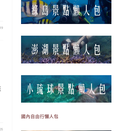
19
來
國內自由行懶人包
05