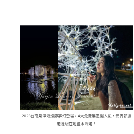
2023台南月津港燈節夢幻登場，4大免費展區懶人包，元宵節還
能體驗在地鹽水蜂炮！