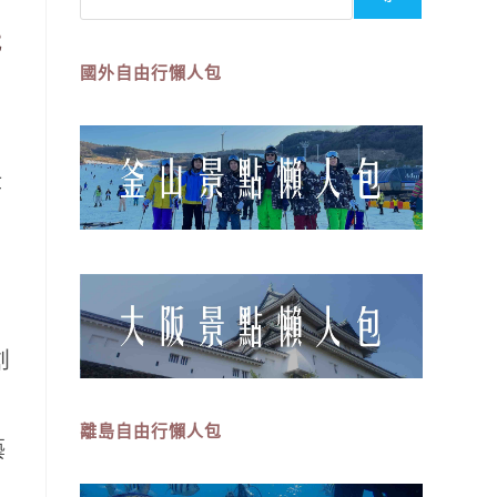
能
國外自由行懶人包
津
創
離島
自由行
懶人包
藝