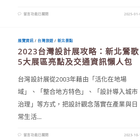
在
留言功能已關閉
2025-01-
〈走
入
阿
凡
達
世
展覽資訊
/
台灣旅遊
/
新北景點
界！
2025
2023台灣設計展攻略：新北鶯歌
龍
崎
光
5大展區亮點及交通資訊懶人包
節
空
山
祭
台灣設計展從2003年藉由「活化在地場
打
卡
亮
域」、「整合地方特色」、「設計導入城市
點、
免
費
治理」等方式，把設計觀念落實在產業與日
接
駁、
票
價〉
常生活...
中
在
留言功能已關閉
2023-10-
〈2023