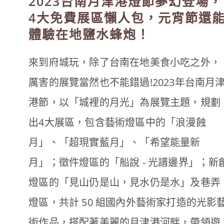
2023台南月津港燈節夢幻登場，
4大免費展區懶人包，元宵節還
體驗在地鹽水蜂炮！
來到府城玩，除了台南在地美食小吃之外，
厲害的展覽當然也不能錯過!2023年台南月
港節，以「城裡的月光」為展覽主題，規劃
出4大展區，包含藝術燈區中的「浪漫蝕
⽉」、「超現實藍⽉」、「希望能量新
⽉」；徵件燈區的「船說 - 光譜邊界」；新
燈區的「見山仍是山，見水仍是水」及巷弄
燈區，共計 50 組國內外藝術家打造的光影
術作品，搭配著美麗的月津港河畔，帶領遊