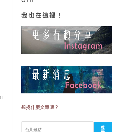
我也在這裡！
31
想找什麼文章呢？
搜
搜
尋
尋