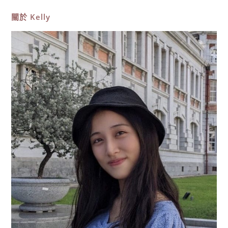
鯉
魚
關於
Kelly
潭
水
庫！
湖
光
山
色
的
療
癒
步
道，
不
收
門
票、
免
費
停
車
場
攻
略〉
中