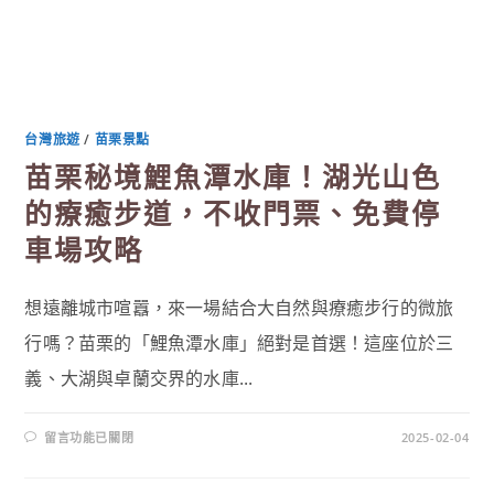
台灣旅遊
/
苗栗景點
苗栗秘境鯉魚潭水庫！湖光山色
的療癒步道，不收門票、免費停
車場攻略
想遠離城市喧囂，來一場結合大自然與療癒步行的微旅
行嗎？苗栗的「鯉魚潭水庫」絕對是首選！這座位於三
義、大湖與卓蘭交界的水庫...
在
留言功能已關閉
2025-02-04
〈苗
栗
秘
境