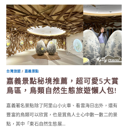
首
選，
嘉
義
景
點
「鰲
鼓
濕
地
森
林
園
區」
360
度
賞
鳥
聖
台灣旅遊
/
嘉義景點
地，
賞
嘉義景點秘境推薦，超可愛5大賞
日
落、
鳥區，鳥類自然生態旅遊懶人包!
觀
海
景
的
國
嘉義著名景點除了阿里山小火車、看雲海日出外，還有
家
級
豐富的鳥類可以欣賞，也是賞鳥人士心中數一數二的景
濕
地〉
中
點，其中「東石自然生態展...