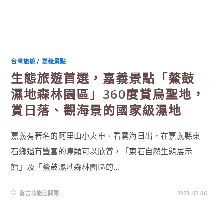
台灣旅遊
/
嘉義景點
生態旅遊首選，嘉義景點「鰲鼓
濕地森林園區」360度賞鳥聖地，
賞日落、觀海景的國家級濕地
嘉義有著名的阿里山小火車、看雲海日出，在嘉義縣東
石鄉還有豐富的鳥類可以欣賞，「東石自然生態展示
館」及「鰲鼓濕地森林園區的...
在
留言功能已關閉
2023-02-06
〈生
態
旅
遊