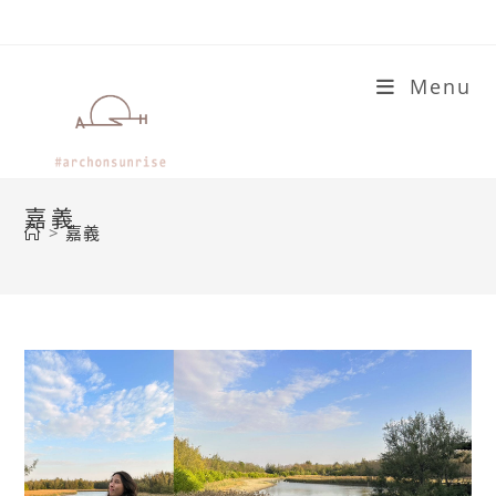
Skip
to
content
Menu
嘉義
>
嘉義