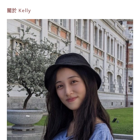
推
薦，
關於
Kelly
正
濱
漁
港
彩
色
屋，
台
版
威
尼
斯
IG
打
卡
必
拍，
浪
漫
異
國
風！〉
中