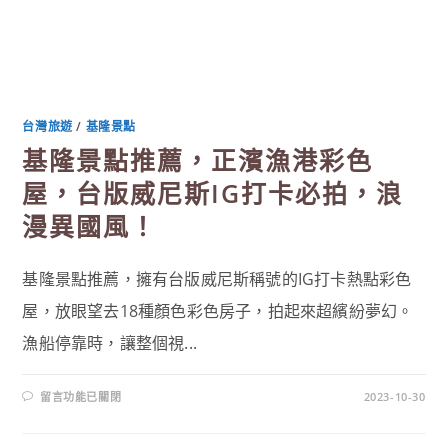
台灣旅遊
/
基隆景點
基隆景點推薦，正濱漁港彩色
屋，台版威尼斯IG打卡必拍，浪
漫異國風！
基隆景點推薦，擁有台版威尼斯稱號的IG打卡熱點彩色
屋，放眼望去18種顏色彩色房子，拍起來超繽紛夢幻。
漁船停靠時，讓整個視...
在
留言功能已關閉
2023-10-30
〈基
隆
景
點