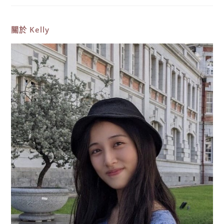
師
考
試
很
關於
Kelly
難
嗎?
三
年
平
均
0.06
錄
取
率，
幾
乎
無
法
一
次
考
到
建
築
師
執
照〉
中