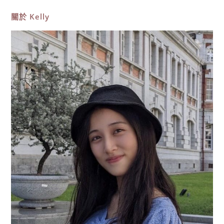
推
薦，
關於
Kelly
正
濱
漁
港
彩
色
屋，
台
版
威
尼
斯
IG
打
卡
必
拍，
浪
漫
異
國
風！〉
中