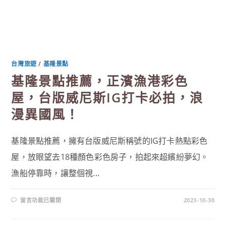
台灣旅遊
/
基隆景點
基隆景點推薦，正濱漁港彩色
屋，台版威尼斯IG打卡必拍，浪
漫異國風！
基隆景點推薦，擁有台版威尼斯稱號的IG打卡熱點彩色
屋，放眼望去18種顏色彩色房子，拍起來超繽紛夢幻。
漁船停靠時，讓整個視...
在
留言功能已關閉
2023-10-30
〈基
隆
景
點