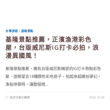
台灣旅遊
/
基隆景點
基隆景點推薦，正濱漁港彩色
屋，台版威尼斯IG打卡必拍，浪
漫異國風！
基隆景點推薦，擁有台版威尼斯稱號的IG打卡熱點彩色
屋，放眼望去18種顏色彩色房子，拍起來超繽紛夢幻。
漁船停靠時，讓整個視...
在
留言功能已關閉
2023-10-30
〈基
隆
景
點