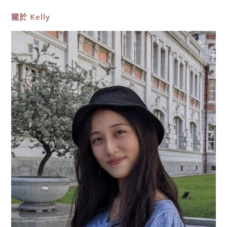
推
薦，
關於
Kelly
正
濱
漁
港
彩
色
屋，
台
版
威
尼
斯
IG
打
卡
必
拍，
浪
漫
異
國
風！〉
中