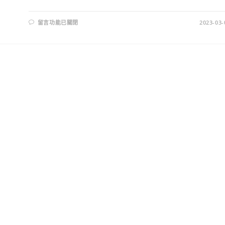
在
留言功能已關閉
2023-03-
〈新
竹
景
點
推
薦！
日
系
蔦
屋
書
店、
浮
誇
環
景
書
牆，
5
大
必
拍
亮
點
搶
先
看〉
中