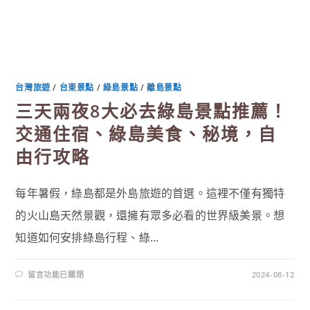
台灣旅遊
/
台東景點
/
綠島景點
/
離島景點
三天兩夜8大必去綠島景點推薦！
交通住宿、綠島美食、秘境，自
由行攻略
每年暑假，綠島都是外島旅遊的首選。這裡不僅有獨特
的火山島天然景觀，還擁有眾多必看的世界級美景。想
知道如何安排綠島行程、綠...
在
留言功能已關閉
2024-08-12
〈三
天
兩
夜