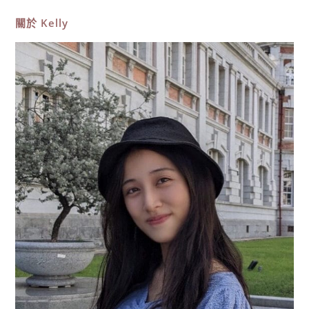
8
大
關於
Kelly
必
去
綠
島
景
點
推
薦！
交
通
住
宿、
綠
島
美
食、
秘
境，
自
由
行
攻
略〉
中