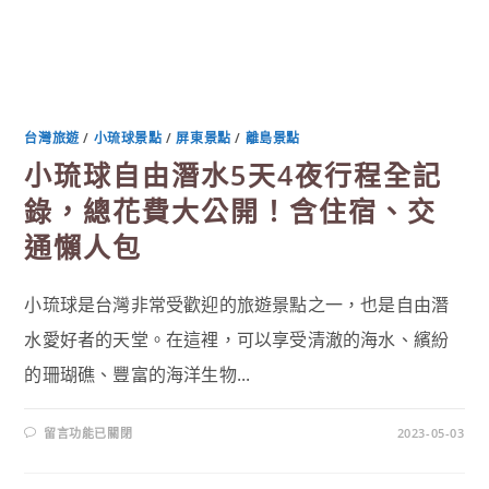
台灣旅遊
/
小琉球景點
/
屏東景點
/
離島景點
小琉球自由潛水5天4夜行程全記
錄，總花費大公開！含住宿、交
通懶人包
小琉球是台灣非常受歡迎的旅遊景點之一，也是自由潛
水愛好者的天堂。在這裡，可以享受清澈的海水、繽紛
的珊瑚礁、豐富的海洋生物...
在
留言功能已關閉
2023-05-03
〈小
琉
球
自