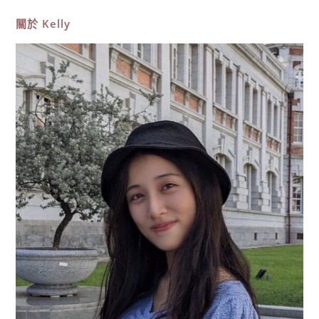
由
潛
關於
Kelly
水
5
天
4
夜
行
程
全
記
錄，
總
花
費
大
公
開！
含
住
宿、
交
通
懶
人
包〉
中