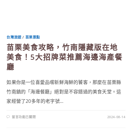
台灣旅遊
/
苗栗景點
苗栗美食攻略，竹南隱藏版在地
美食！5大招牌菜推薦海邊海產餐
廳
如果你是一位喜愛品嚐新鮮海鮮的饕客，那麼在苗栗縣
竹南鎮的「海邊餐廳」絕對是不容錯過的美食天堂。這
家經營了20多年的老字號...
在
留言功能已關閉
2024-08-14
〈苗
栗
美
食