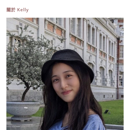
攻
略，
關於
Kelly
竹
南
隱
藏
版
在
地
美
食！
5
大
招
牌
菜
推
薦
海
邊
海
產
餐
廳〉
中