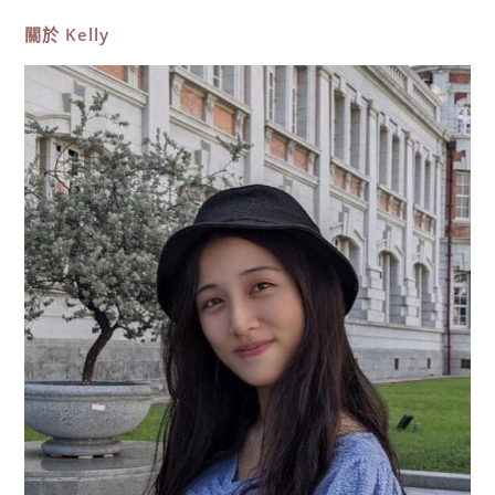
餐
廳
關於
Kelly
推
薦！
6
家
必
吃
美
食、
星
空
夜
景、
浪
漫
夕
陽，
含
菜
單
價
位
懶
人
包！〉
中