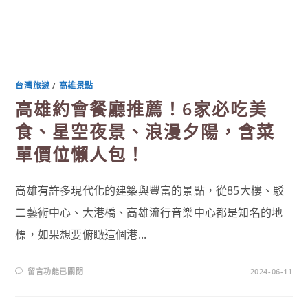
台灣旅遊
/
高雄景點
高雄約會餐廳推薦！6家必吃美
食、星空夜景、浪漫夕陽，含菜
單價位懶人包！
高雄有許多現代化的建築與豐富的景點，從85大樓、駁
二藝術中心、大港橋、高雄流行音樂中心都是知名的地
標，如果想要俯瞰這個港...
在
留言功能已關閉
2024-06-11
〈高
雄
約
會