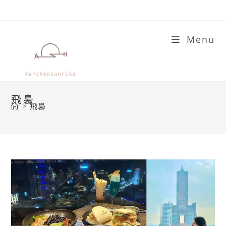
Skip
to
content
Menu
飛裊
>
飛裊