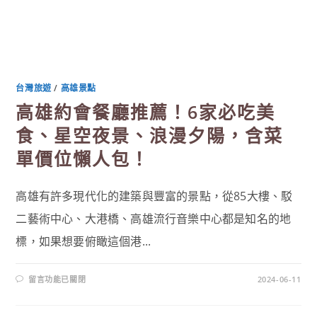
台灣旅遊
/
高雄景點
高雄約會餐廳推薦！6家必吃美
食、星空夜景、浪漫夕陽，含菜
單價位懶人包！
高雄有許多現代化的建築與豐富的景點，從85大樓、駁
二藝術中心、大港橋、高雄流行音樂中心都是知名的地
標，如果想要俯瞰這個港...
在
留言功能已關閉
2024-06-11
〈高
雄
約
會