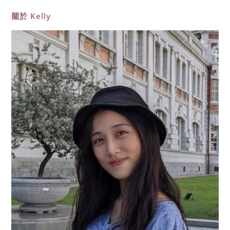
餐
廳
關於
Kelly
推
薦！
6
家
必
吃
美
食、
星
空
夜
景、
浪
漫
夕
陽，
含
菜
單
價
位
懶
人
包！〉
中