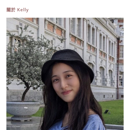
化
景
關於
Kelly
點
推
薦，
台
灣
穀
堡
中
興
米
觀
光
工
廠，
DIY
親
子
體
驗，
世
界
米
牆
超
好
拍!〉
中