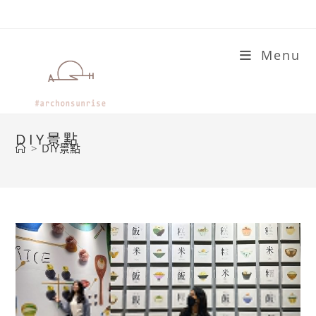
Skip
to
content
Menu
DIY景點
>
DIY景點