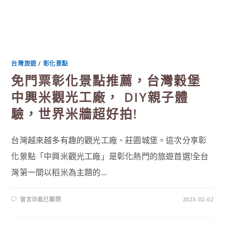
台灣旅遊
/
彰化景點
免門票彰化景點推薦，台灣穀堡
中興米觀光工廠， DIY親子體
驗，世界米牆超好拍!
台灣越來越多有趣的觀光工廠、莊園城堡。這次分享彰
化景點「中興米觀光工廠」是彰化熱門的旅遊首選!全台
灣第一間以稻米為主題的...
在
留言功能已關閉
2023-02-02
〈免
門
票
彰