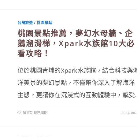
〈清
境
農
場
一
日
台灣旅遊
/
桃園景點
遊
攻
桃園景點推薦，夢幻水母牆、企
略，
5
大
鵝溜滑梯，Xpark水族館10大必
必
看
看攻略！
綿
羊
秀、
馬
術
位於桃園青埔的Xpark水族館，結合科技與
秀、
天
空
洋美景的夢幻景點，不僅帶你深入了解海洋
步
道
地
生態，更讓你在沉浸式的互動體驗中，感受..
圖
懶
人
包〉
中
在
留言功能已關閉
2024-08-
〈桃
園
景
點
推
薦，