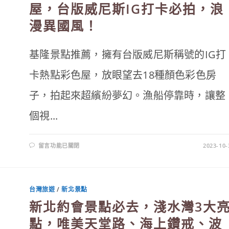
埔
屋，台版威尼斯IG打卡必拍，浪
里
妮
漫異國風！
娜
巧
克
力
夢
基隆景點推薦，擁有台版威尼斯稱號的IG打
想
城
堡
卡熱點彩色屋，放眼望去18種顏色彩色房
3
大
亮
子，拍起來超繽紛夢幻。漁船停靠時，讓整
點、
門
票
個視...
優
惠
攻
略〉
中
在
留言功能已關閉
2023-10-
〈基
隆
景
點
推
薦，
台灣旅遊
/
新北景點
正
濱
新北約會景點必去，淺水灣3大
漁
港
彩
點，唯美天堂路、海上鑽戒、波
色