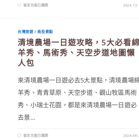
在
留言功能已關閉
2024-12-
〈台
阪
神
隱
少
女
台灣旅遊
/
南投景點
湯
屋，
清境農場一日遊攻略，5大必看
嘉
義
景
羊秀、馬術秀、天空步道地圖懶
點
打
人包
卡！
泡
足
湯、
賞
來清境農場一日遊必去5大景點，清境農場
夕
陽、
景
羊秀、青青草原、天空步道、觀山牧區馬術
觀
餐
廳
秀、小瑞士花園，都是來清境農場一日遊必
3
種
享
去景...
受
全
都
有〉
中
在
留言功能已關閉
2024-08-