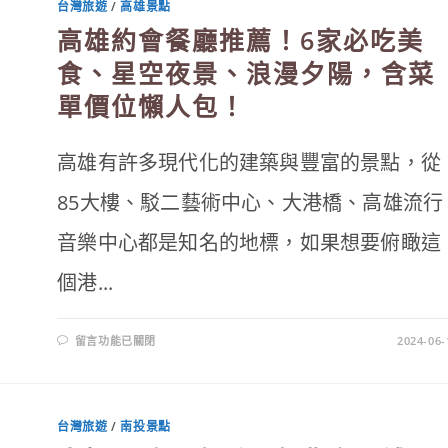
台灣旅遊
/
高雄景點
夢
幻
高雄約會餐廳推薦！6家必吃美
水
母
牆、
食、星空夜景、浪漫夕陽，含菜
企
鵝
單價位懶人包！
溜
滑
梯，
XPARK
水
高雄有許多現代化的建築與豐富的景點，從
族
館
10
85大樓、駁二藝術中心、大港橋、高雄流行
大
必
看
音樂中心都是知名的地標，如果想要俯瞰這
攻
略！〉
中
個港...
在
留言功能已關閉
2024-06-
〈高
雄
約
會
餐
廳
台灣旅遊
/
南投景點
推
薦！