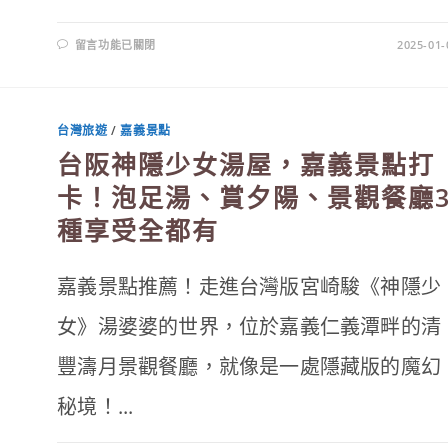
在
留言功能已關閉
2025-01-
〈走
入
阿
凡
達
世
台灣旅遊
/
嘉義景點
界！
2025
台阪神隱少女湯屋，嘉義景點打
龍
崎
光
卡！泡足湯、賞夕陽、景觀餐廳
節
空
種享受全都有
山
祭
打
卡
亮
嘉義景點推薦！走進台灣版宮崎駿《神隱少
點、
免
費
女》湯婆婆的世界，位於嘉義仁義潭畔的清
接
駁、
票
豐濤月景觀餐廳，就像是一處隱藏版的魔幻
價〉
中
秘境！...