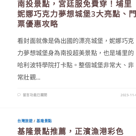
南投景點，宮廷服免費穿！埔里
6
家
必
妮娜巧克力夢想城堡3大亮點、
吃
美
票優惠攻略
食、
星
空
夜
景、
看封面就像是偽出國的漂亮城堡，妮娜巧克
浪
漫
夕
力夢想城堡身為南投超美景點，也是埔里的
陽，
含
菜
哈利波特學院打卡點。整個城堡非常大、非
單
價
位
常壯觀...
懶
人
包！〉
中
在
留言功能已關閉
2023-11-
〈南
投
景
點，
宮
廷
台灣旅遊
/
基隆景點
服
免
基隆景點推薦，正濱漁港彩色
費
穿！