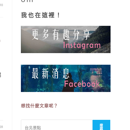
10
我也在這裡！
綿
綿
想找什麼文章呢？
搜
搜
28
尋
尋