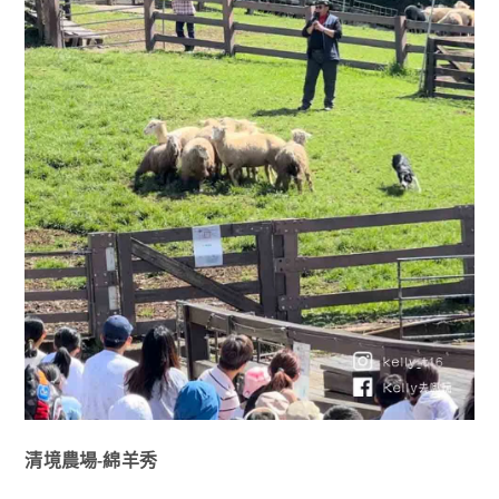
清境農場-綿羊秀