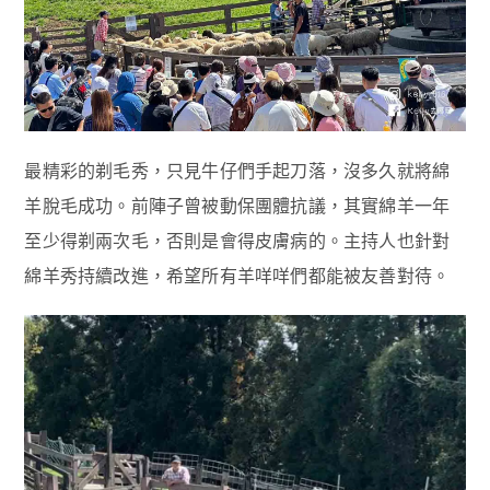
最精彩的剃毛秀，只見牛仔們手起刀落，沒多久就將綿
羊脫毛成功。前陣子曾被動保團體抗議，其實綿羊一年
至少得剃兩次毛，否則是會得皮膚病的。主持人也針對
綿羊秀持續改進，希望所有羊咩咩們都能被友善對待。