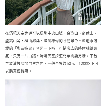
在清境天空步道可以遠眺中央山脈、合歡山、奇萊山、
能高山等，群山綿延、峰巒雄偉的壯麗景色。還能跟可
愛的「郵票造景」合照一下啦！可惜我去的時候綿綿霧
氣，只有一片白牆。清境天空步道門票需要另購，不包
含於清境農場門票之內，一般全票為50元，12歲以下可
以購買優待票。