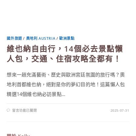
國外旅遊
/
奧地利 AUSTRIA
/
歐洲景點
維也納自由行，14個必去景點懶
人包，交通、住宿攻略全都有！
想來一趟充滿藝術、歷史與歐洲宮廷氛圍的旅行嗎？奧
地利首都維也納，絕對是你的夢幻目的地！這篇懶人包
精選14個維也納必訪景點...
在
留言功能已關閉
2025-07-31
〈維
也
納
自
由
行，
關於
Kelly