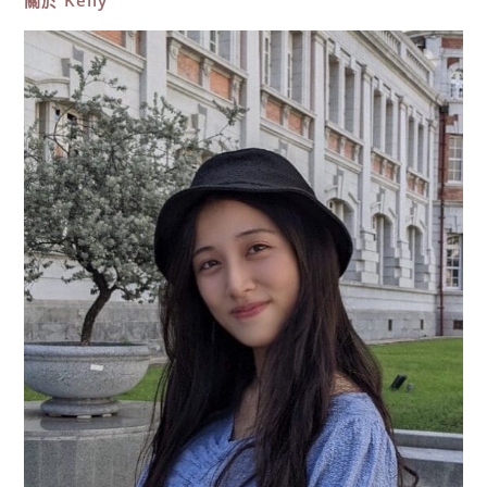
14
個
必
去
景
點
懶
人
包，
交
通、
住
宿
攻
略
全
都
有！〉
中