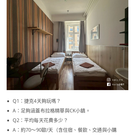
Q1：捷克4天夠玩嗎？
A：足夠涵蓋布拉格精華與CK小鎮。
Q2：平均每天花費多少？
A：約70～90歐/天（含住宿、餐飲、交通與小購