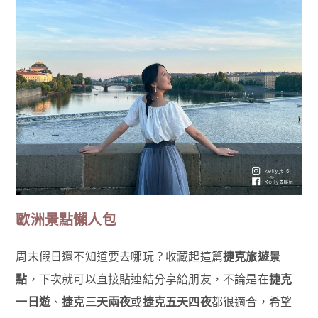
歐洲景點懶人包
周末假日還不知道要去哪玩？收藏起這篇
捷克旅遊景
點
，下次就可以直接貼連結分享給朋友，不論是在
捷克
一日遊
、
捷克三天兩夜
或
捷克五天四夜
都很適合，希望