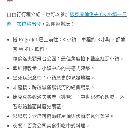
自由行行程介紹，也可以參加
捷克庫倫洛夫 CK 小鎮一日
遊 | 布拉格出發
，跟團輕鬆玩：
搭 RegioJet 巴士前往 CK 小鎮：車程約 3 小時，舒適
有 Wi-Fi、飲料。
庫倫洛夫觀景台公園：最佳角度拍下整座紅瓦小鎮。
聖維特教堂：小鎮中心的哥德式建築。
黑死病紀念柱：小鎮歷史的見證地標。
斗篷橋：跨越城堡護城河的經典場景。
捷克克魯姆洛夫城堡（導覽）：中世紀核心區域，必
看彩繪牆面與歷史展區。
彩繪塔：登塔可俯瞰紅屋頂與伏爾塔瓦河美景。
晚餐：百貨公司美食街吃中式料理。