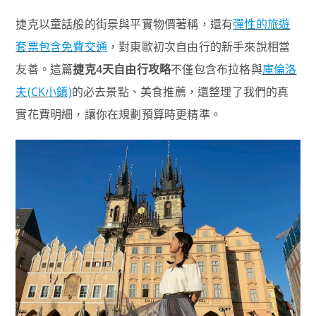
捷克以童話般的街景與平實物價著稱，還有
彈性的旅遊
套票包含免費交通
，對東歐初次自由行的新手來說相當
友善。這篇
捷克4天自由行攻略
不僅包含布拉格與
庫倫洛
夫(CK小鎮)
的必去景點、美食推薦，還整理了我們的真
實花費明細，讓你在規劃預算時更精準。