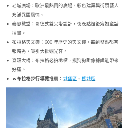
老城廣場：歐洲最熱鬧的廣場，彩色建築與街頭藝人
充滿異國風情。
泰恩教堂：哥德式雙尖塔設計，夜晚點燈後宛如童話
插畫。
布拉格天文鐘：600 年歷史的天文鐘，每到整點都有
報時秀，吸引大批觀光客。
查理大橋：布拉格必拍地標，摸狗狗雕像據說能帶來
好運。
🔥
布拉格步行導覽
推薦：
城堡區
、
舊城區