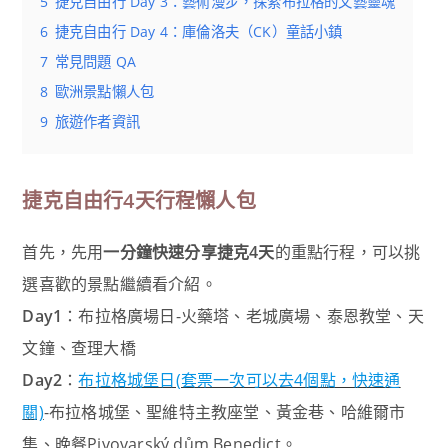
5
捷克自由行 Day 3：藝術漫步，探索布拉格的文藝靈魂
6
捷克自由行 Day 4：庫倫洛夫（CK）童話小鎮
7
常見問題 QA
8
歐洲景點懶人包
9
旅遊作者資訊
捷克自由行4天行程懶人包
首先，先用
一分鐘快速分享捷克4天
的重點行程，可以挑
選喜歡的景點繼續看介紹。
Day1
：布拉格廣場日-火藥塔、老城廣場、泰恩教堂、天
文鐘、查理大橋
Day2
：
布拉格城堡日(套票一次可以去4個點，快速通
關)
-布拉格城堡、聖維特主教座堂、黃金巷、哈維爾市
集、晚餐Pivovarský dům Benedict。