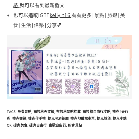
格
就可以看到最新發文
也可以追蹤IG👉🏻
kelly_t16
看看更多|景點|旅遊|美
食|生活|建築|分享💕
TAGS
:
免費景點
,
布拉格天文鐘
,
布拉格景點推薦
,
布拉格自由行攻略
,
捷克4天行
程
,
捷克交通
,
捷克伴手禮
,
捷克啤酒餐廳
,
捷克地鐵電車票
,
捷克城堡
,
捷克小鎮
CK
,
捷克美食
,
捷克自由行
,
東歐自由行
,
約會景點