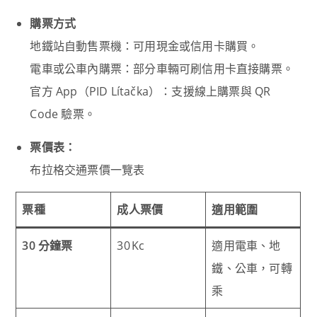
購票方式
地鐵站自動售票機：可用現金或信用卡購買。
電車或公車內購票：部分車輛可刷信用卡直接購票。
官方 App（PID Lítačka）：支援線上購票與 QR
Code 驗票。
票價表：
布拉格交通票價一覽表
票種
成人票價
適用範圍
30 分鐘票
30 Kc
適用電車、地
鐵、公車，可轉
乘