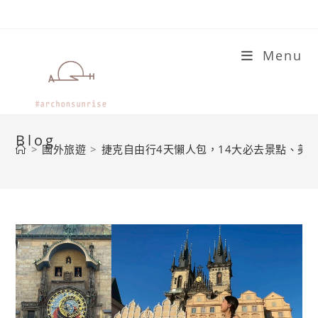
Skip
to
content
Menu
Blog
>
國外旅遊
>
捷克自由行4天懶人包，14大必去景點、美