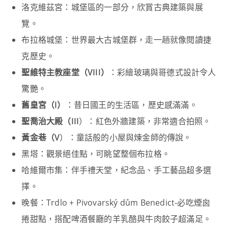
洛克維茲宮：城堡區的一部分，欣賞古典建築與展
覽。
布拉格城堡：世界最大古城堡群，走一趟就像閱讀捷
克歷史。
聖維特主教座堂（VIII）
：彩繪玻璃與哥德式設計令人
驚艷。
舊皇宮（I）
：昔日國王的生活區，歷史感滿滿。
聖喬治大殿（III
）：紅色外牆建築，非常適合拍照。
黃金巷（V
）：童話般的小屋與煉金師的傳說。
黑塔：觀景絕佳點，可眺望整個布拉格。
哈維爾市集：伴手禮天堂，紀念品、手工藝品超多選
擇。
晚餐：Trdlo + Pivovarský dům Benedict-必吃煙囪
捲甜點，搭配啤酒餐廳的羊乳酪與牛肉餃子超滿足。