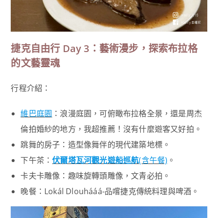
捷克自由行 Day 3：藝術漫步，探索布拉格
的文藝靈魂
行程介紹：
維巴庭園
：浪漫庭園，可俯瞰布拉格全景，還是周杰
倫拍婚紗的地方，我超推薦！沒有什麼遊客又好拍。
跳舞的房子：造型像舞伴的現代建築地標。
下午茶：
伏爾塔瓦河觀光遊船巡航
(含午餐)
。
卡夫卡雕像：趣味旋轉頭雕像，文青必拍。
晚餐：Lokál Dlouhááá-品嚐捷克傳統料理與啤酒。