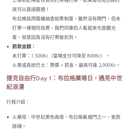
上車前記得要在黃色打票機打票，如果是在app買的
就可以直接開通！
布拉格採用隨機抽查檢票制度，雖然沒有閘門，但未
打票一律視同逃票，我們同車的人看起來也是觀光
客，就是因為沒有打票被抓到。
罰款金額：
未打票：1,500Kc（當場支付可降至 800Kc）。
火車或長途巴士：票價 + 罰金，最高可達 2,000Kc。
捷克自由行Day 1：布拉格廣場日，遇見中世
紀浪漫
行程介紹：
火藥塔：中世紀黑色高塔，布拉格舊城門之一，氣勢
磅礴。