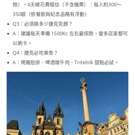
物）。4天總花費粗估（不含機票）：每人約300～
350歐（依餐飲與紀念品略有浮動）
Q3：必須換多少捷克克朗？
A：建議每天準備 1500Kc 左右最保險，蠻多店家都可
以刷卡。
Q4：捷克必吃美食？
A：烤豬肋排、啤酒燉牛肉、Trdelník 甜點必試。