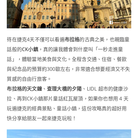
待在捷克4天不僅可以看遍
布拉格
的古典之美，也親臨童
話般的
CK小鎮
，真的讓我體會到什麼叫「一秒走進童
話」，體驗當地美食與文化。全程含交通、住宿、餐飲
與紀念品的預算約300歐左右，非常適合想要經濟又不失
質感的自由行旅客。
布拉格的天文鐘
、
查理大橋的夕陽
、LIDL 超市的健康沙
拉、再到CK小鎮那片童話紅瓦屋頂，如果你也想用 4 天
玩遍捷克的經典景點、童話小鎮，這份攻略真的超好用
快分享給朋友一起來捷克玩啦！