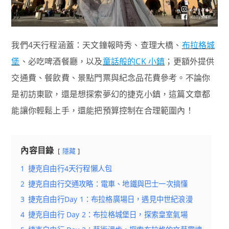
我們4天行程涵蓋：天文鐘報時秀、查理大橋、
布拉格城
堡
、必吃啤酒餐廳，以及
童話般的CK 小鎮
；更額外提供
交通費、餐飲費、景點門票與紀念品花費參考。不論你
是初訪東歐，還是想探索夢幻的捷克小鎮，這篇文章都
能讓你輕鬆上手，還能把預算控制在合理範圍內！
內容目錄
隱藏
1
捷克自由行4天行程懶人包
2
捷克自由行交通攻略：電車、地鐵與巴士一次搞懂
3
捷克自由行Day 1：布拉格廣場日，遇見中世紀浪漫
4
捷克自由行 Day 2：布拉格城堡日，探索皇室氣場