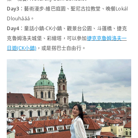
Day3
：藝術漫步-維巴庭園、聖尼古拉教堂、晚餐Lokál
Dlouhááá。
Day4
：童話小鎮-CK小鎮、觀景台公園、斗篷橋、捷克
克魯姆洛夫城堡、彩繪塔，可以參加
捷克克魯姆洛夫一
日遊(CK小鎮)
，或是搭巴士自由行。